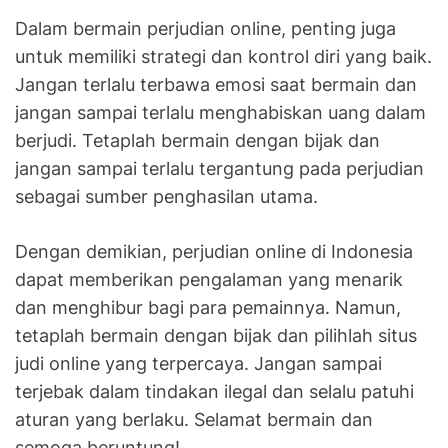
Dalam bermain perjudian online, penting juga
untuk memiliki strategi dan kontrol diri yang baik.
Jangan terlalu terbawa emosi saat bermain dan
jangan sampai terlalu menghabiskan uang dalam
berjudi. Tetaplah bermain dengan bijak dan
jangan sampai terlalu tergantung pada perjudian
sebagai sumber penghasilan utama.
Dengan demikian, perjudian online di Indonesia
dapat memberikan pengalaman yang menarik
dan menghibur bagi para pemainnya. Namun,
tetaplah bermain dengan bijak dan pilihlah situs
judi online yang terpercaya. Jangan sampai
terjebak dalam tindakan ilegal dan selalu patuhi
aturan yang berlaku. Selamat bermain dan
semoga beruntung!