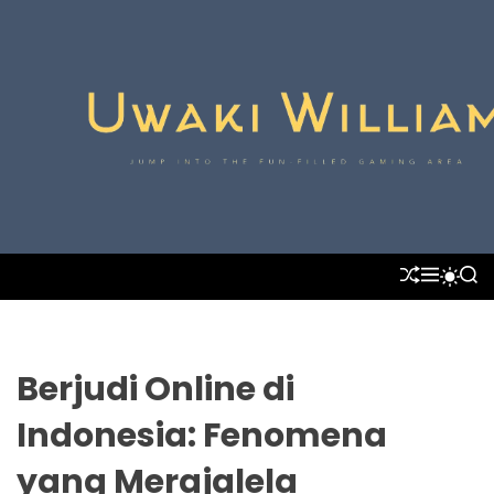
S
k
i
p
t
U
o
w
c
a
o
k
n
i
t
S
M
S
S
W
e
H
E
E
W
i
U
N
A
n
I
l
F
U
R
T
t
F
C
C
l
L
H
H
Berjudi Online di
i
E
C
a
O
Indonesia: Fenomena
L
m
O
yang Merajalela
R
M