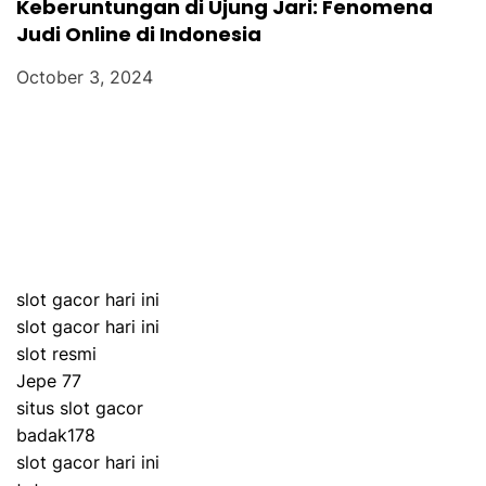
Keberuntungan di Ujung Jari: Fenomena
Judi Online di Indonesia
October 3, 2024
slot gacor hari ini
slot gacor hari ini
slot resmi
Jepe 77
situs slot gacor
badak178
slot gacor hari ini