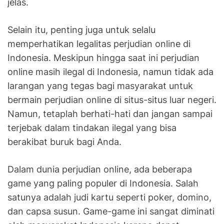
jelas.
Selain itu, penting juga untuk selalu
memperhatikan legalitas perjudian online di
Indonesia. Meskipun hingga saat ini perjudian
online masih ilegal di Indonesia, namun tidak ada
larangan yang tegas bagi masyarakat untuk
bermain perjudian online di situs-situs luar negeri.
Namun, tetaplah berhati-hati dan jangan sampai
terjebak dalam tindakan ilegal yang bisa
berakibat buruk bagi Anda.
Dalam dunia perjudian online, ada beberapa
game yang paling populer di Indonesia. Salah
satunya adalah judi kartu seperti poker, domino,
dan capsa susun. Game-game ini sangat diminati