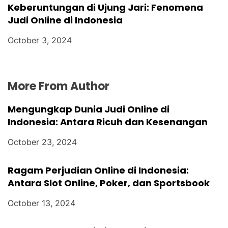
Keberuntungan di Ujung Jari: Fenomena
Judi Online di Indonesia
October 3, 2024
More From Author
Mengungkap Dunia Judi Online di
Indonesia: Antara Ricuh dan Kesenangan
October 23, 2024
Ragam Perjudian Online di Indonesia:
Antara Slot Online, Poker, dan Sportsbook
October 13, 2024